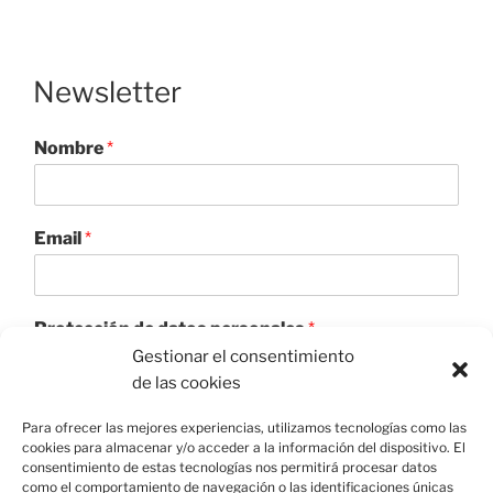
Newsletter
Nombre
*
Email
*
Protección de datos personales
*
Gestionar el consentimiento
Acepto el tratamiento de datos para enviar el
de las cookies
boletín informativo
Utilizaremos sus datos para enviar el boletín informativo.
Para ofrecer las mejores experiencias, utilizamos tecnologías como las
Para más información sobre el tratamiento y sus derechos,
cookies para almacenar y/o acceder a la información del dispositivo. El
consulte la
política de privacidad
.
consentimiento de estas tecnologías nos permitirá procesar datos
como el comportamiento de navegación o las identificaciones únicas