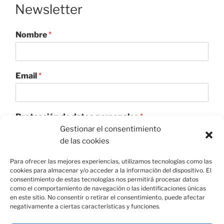
Newsletter
Nombre
*
Email
*
Protección de datos personales
*
Gestionar el consentimiento
Acepto el tratamiento de datos para enviar el
de las cookies
boletín informativo
Utilizaremos sus datos para enviar el boletín informativo.
Para ofrecer las mejores experiencias, utilizamos tecnologías como las
Para más información sobre el tratamiento y sus derechos,
cookies para almacenar y/o acceder a la información del dispositivo. El
consulte la
política de privacidad
.
consentimiento de estas tecnologías nos permitirá procesar datos
como el comportamiento de navegación o las identificaciones únicas
Enviar
en este sitio. No consentir o retirar el consentimiento, puede afectar
negativamente a ciertas características y funciones.