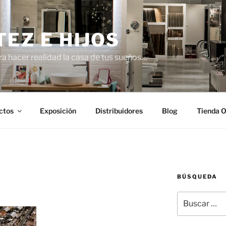
TEZ E HIJOS
a hacer realidad la casa de tus sueños…
ctos
Exposición
Distribuidores
Blog
Tienda O
BÚSQUEDA
Buscar
por: