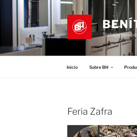
Saltar
al
contenido
BENÍ
Trabajamos par
Inicio
Sobre BH
Produ
Feria Zafra