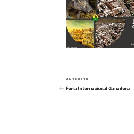
Navegación
Entrada
ANTERIOR
de
anterior:
Feria Internacional Ganadera
entradas